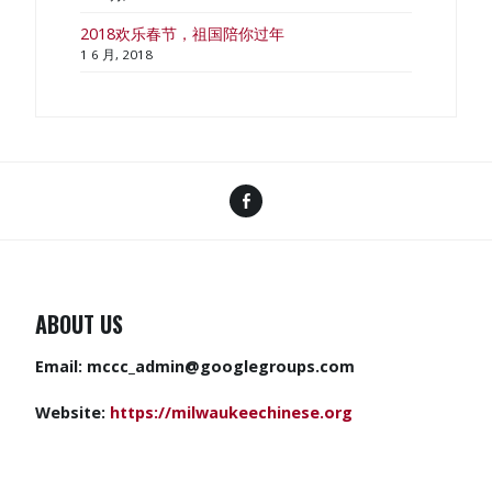
2018欢乐春节，祖国陪你过年
1 6 月, 2018
Facebook
ABOUT US
Email:
mccc_admin@googlegroups.com
Website:
https://milwaukeechinese.org