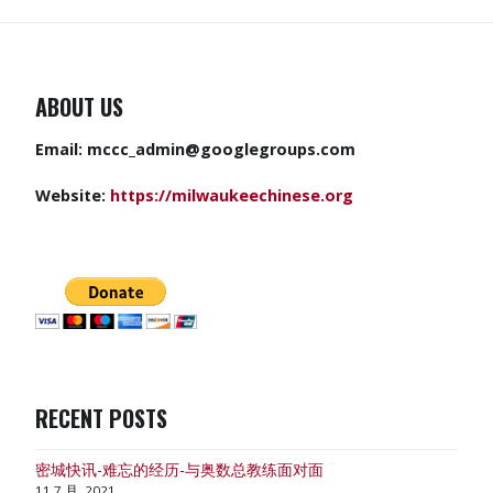
ABOUT US
Email:
mccc_admin@googlegroups.com
Website:
https://milwaukeechinese.org
RECENT POSTS
密城快讯-难忘的经历-与奥数总教练面对面
11 7 月, 2021